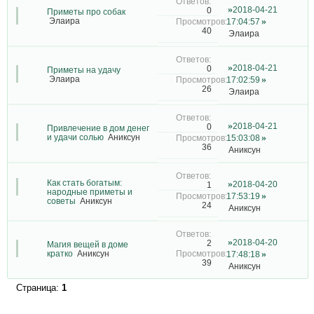
2018-04-21
0
Приметы про собак
Элаира
17:04:57
40
Элаира
2018-04-21
0
Приметы на удачу
Элаира
17:02:59
26
Элаира
2018-04-21
0
Привлечение в дом денег
и удачи солью
Аниксун
15:03:08
36
Аниксун
Как стать богатым:
2018-04-20
1
народные приметы и
17:53:19
советы
Аниксун
24
Аниксун
2018-04-20
2
Магия вещей в доме
кратко
Аниксун
17:48:18
39
Аниксун
Страница:
1