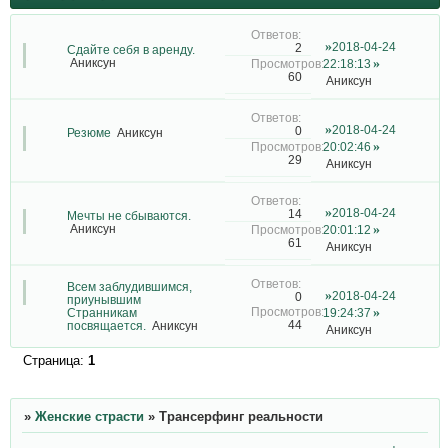
2018-04-24
2
Сдайте себя в аренду.
Аниксун
22:18:13
60
Аниксун
2018-04-24
0
Резюме
Аниксун
20:02:46
29
Аниксун
2018-04-24
14
Мечты не сбываются.
Аниксун
20:01:12
61
Аниксун
Всем заблудившимся,
2018-04-24
0
приунывшим
Странникам
19:24:37
44
посвящается.
Аниксун
Аниксун
Страница:
1
»
Женские страсти
»
Трансерфинг реальности