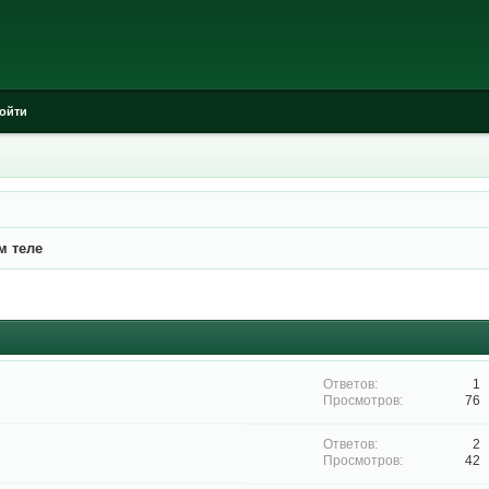
ойти
м теле
1
76
2
42