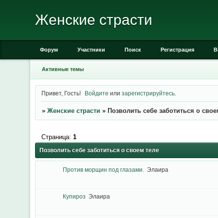
Женские страсти
Форум
Участники
Поиск
Регистрация
В
Активные темы
Привет, Гость!
Войдите
или
зарегистрируйтесь
.
»
Женские страсти
»
Позволить себе заботиться о свое
Страница:
1
Позволить себе заботиться о своем теле
Против морщин под глазами.
Элаира
Купироз
Элаира