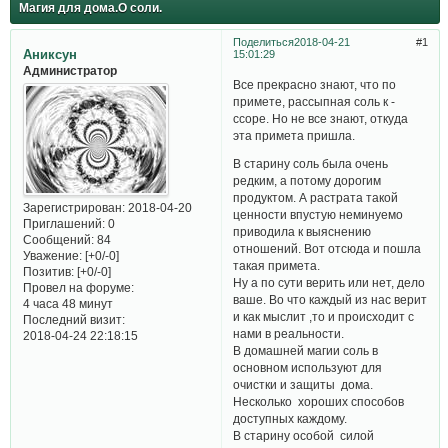
Магия для дома.О соли.
Поделиться
2018-04-21
1
Аниксун
15:01:29
Администратор
Все прекрасно знают, что по
примете, рассыпная соль к -
ссоре. Но не все знают, откуда
эта примета пришла.
В старину соль была очень
редким, а потому дорогим
продуктом. А растрата такой
Зарегистрирован
: 2018-04-20
ценности впустую неминуемо
Приглашений:
0
приводила к выяснению
Сообщений:
84
отношений. Вот отсюда и пошла
Уважение:
[+0/-0]
такая примета.
Позитив:
[+0/-0]
Ну а по сути верить или нет, дело
Провел на форуме:
ваше. Во что каждый из нас верит
4 часа 48 минут
и как мыслит ,то и происходит с
Последний визит:
нами в реальности.
2018-04-24 22:18:15
В домашней магии соль в
основном используют для
очистки и защиты дома.
Несколько хороших способов
доступных каждому.
В старину особой силой