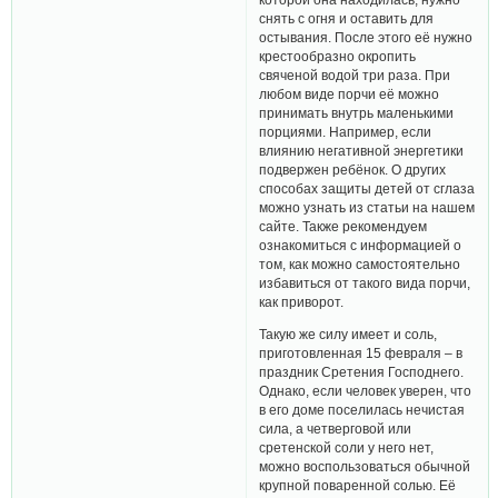
снять с огня и оставить для
остывания. После этого её нужно
крестообразно окропить
свяченой водой три раза. При
любом виде порчи её можно
принимать внутрь маленькими
порциями. Например, если
влиянию негативной энергетики
подвержен ребёнок. О других
способах защиты детей от сглаза
можно узнать из статьи на нашем
сайте. Также рекомендуем
ознакомиться с информацией о
том, как можно самостоятельно
избавиться от такого вида порчи,
как приворот.
Такую же силу имеет и соль,
приготовленная 15 февраля – в
праздник Сретения Господнего.
Однако, если человек уверен, что
в его доме поселилась нечистая
сила, а четверговой или
сретенской соли у него нет,
можно воспользоваться обычной
крупной поваренной солью. Её