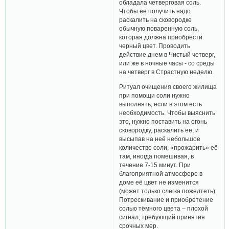
обладала четверговая соль.
Чтобы ее получить надо
раскалить на сковородке
обычную поваренную соль,
которая должна приобрести
черный цвет. Проводить
действие днем в Чистый четверг,
или же в ночные часы - со среды
на четверг в Страстную неделю.
Ритуал очищения своего жилища
при помощи соли нужно
выполнять, если в этом есть
необходимость. Чтобы выяснить
это, нужно поставить на огонь
сковородку, раскалить её, и
высыпав на неё небольшое
количество соли, «прожарить» её
там, иногда помешивая, в
течение 7-15 минут. При
благоприятной атмосфере в
доме её цвет не изменится
(может только слегка пожелтеть).
Потрескивание и приобретение
солью тёмного цвета – плохой
сигнал, требующий принятия
срочных мер.