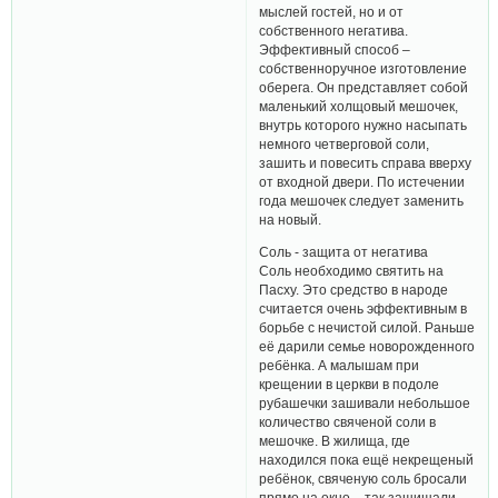
мыслей гостей, но и от
собственного негатива.
Эффективный способ –
собственноручное изготовление
оберега. Он представляет собой
маленький холщовый мешочек,
внутрь которого нужно насыпать
немного четверговой соли,
зашить и повесить справа вверху
от входной двери. По истечении
года мешочек следует заменить
на новый.
Соль - защита от негатива
Соль необходимо святить на
Пасху. Это средство в народе
считается очень эффективным в
борьбе с нечистой силой. Раньше
её дарили семье новорожденного
ребёнка. А малышам при
крещении в церкви в подоле
рубашечки зашивали небольшое
количество свяченой соли в
мешочке. В жилища, где
находился пока ещё некрещеный
ребёнок, свяченую соль бросали
прямо на окно – так защищали