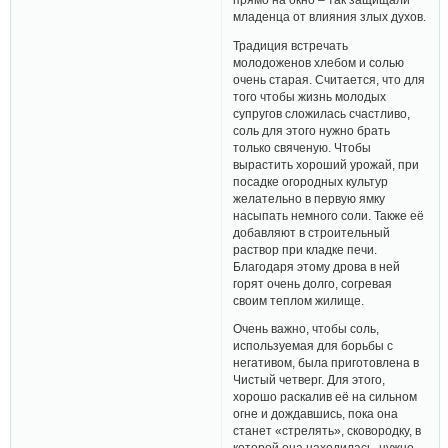
младенца от влияния злых духов.
Традиция встречать
молодоженов хлебом и солью
очень старая. Считается, что для
того чтобы жизнь молодых
супругов сложилась счастливо,
соль для этого нужно брать
только свяченую. Чтобы
вырастить хороший урожай, при
посадке огородных культур
желательно в первую ямку
насыпать немного соли. Также её
добавляют в строительный
раствор при кладке печи.
Благодаря этому дрова в ней
горят очень долго, согревая
своим теплом жилище.
Очень важно, чтобы соль,
используемая для борьбы с
негативом, была приготовлена в
Чистый четверг. Для этого,
хорошо раскалив её на сильном
огне и дождавшись, пока она
станет «стрелять», сковородку, в
которой она находилась, нужно